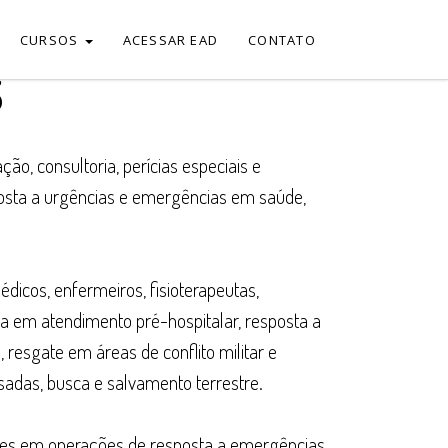
CURSOS
ACESSAR EAD
CONTATO
S
o, consultoria, perícias especiais e
posta a urgências e emergências em saúde,
dicos, enfermeiros, fisioterapeutas,
cia em atendimento pré-hospitalar, resposta a
, resgate em áreas de conflito militar e
sadas, busca e salvamento terrestre.
ções em operações de resposta a emergências,